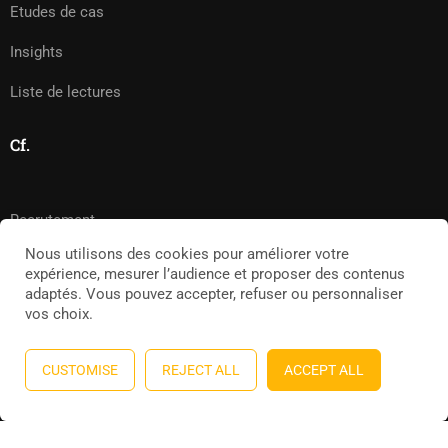
Etudes de cas
Insights
Liste de lectures
Cf.
Recrutement
Nous utilisons des cookies pour améliorer votre
Presse
expérience, mesurer l’audience et proposer des contenus
adaptés. Vous pouvez
accepter
,
refuser
ou
personnaliser
Mentions légales
vos choix.
Politique de confidentialité
CUSTOMISE
REJECT ALL
ACCEPT ALL
Politique de cookies
CGV